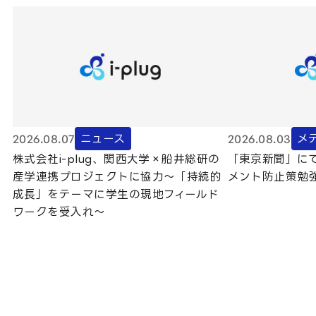
2026.08.07
2026.08.03
ニュース
メ
株式会社i-plug、関西大学×船井総研の
「東京新聞」に
産学連携プロジェクトに協力〜「持続的
メント防止策勉
成長」をテーマに学生の現地フィールド
ワークを受入れ〜