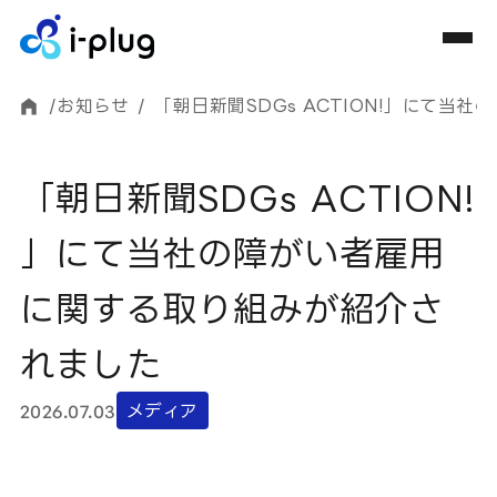
/
お知らせ
/
「朝日新聞SDGs ACTION!」にて
「
朝
日
新
聞
S
D
G
s
A
C
T
I
O
N
!
」
に
て
当
社
の
障
が
い
者
雇
用
に
関
す
る
取
り
組
み
が
紹
介
さ
れ
ま
し
た
2026.07.03
メディア