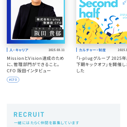
人・キャリア
カルチャー・制度
2025.03.11
2025.
MissionとVision達成のため
「i-plugグループ 2025
に、管理部門ができること。
下期キックオフ」を開催し
CFO 阪田インタビュー
した
#CFO
一緒にはたらく仲間を募集しています