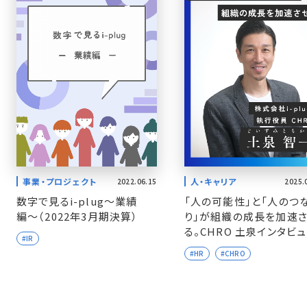
人・キャリア
事業・プロジェクト
2025.
2022.06.15
「人の可能性」と「人のつ
数字で見るi-plug〜業績
り」が組織の成長を加速
編〜（2022年3月期決算）
る。CHRO 土泉インタビ
#IR
#HR
#CHRO